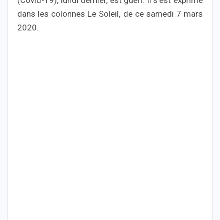
(Covid-19), lundi dernier, est guéri. Il s’est exprimé
dans les colonnes Le Soleil, de ce samedi 7 mars
2020.