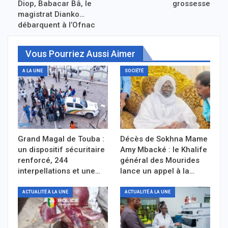
Diop, Babacar Bâ, le
grossesse
magistrat Dianko…
débarquent à l’Ofnac
Vous Pourriez Aussi Aimer
A LA UNE
SOCIÉTÉ
Grand Magal de Touba :
Décès de Sokhna Mame
un dispositif sécuritaire
Amy Mbacké : le Khalife
renforcé, 244
général des Mourides
interpellations et une…
lance un appel à la…
ACTUALITÉ À LA UNE
ACTUALITÉ À LA UNE