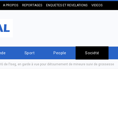
A PROPOS
REPORTAGES
ENQUETES ET REVELATIONS
VIDEOS
nde
Sport
People
Société
G de l’Iseg, en garde à vue pour détournement de mineure suivi de grossesse