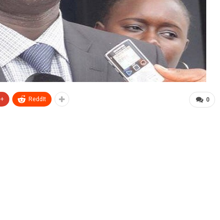
e+
ReddIt
0