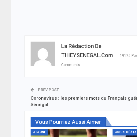
La Rédaction De
THIEYSENEGAL.com
19175 Po
Comments
PREV POST
Coronavirus : les premiers mots du Français guér
Sénégal
Vous Pourriez Aussi Aimer
A LA UNE
ACTUALITÉ À LA