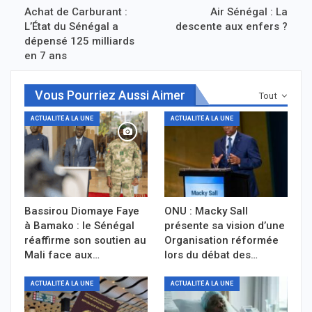
Achat de Carburant :
Air Sénégal : La
L’État du Sénégal a
descente aux enfers ?
dépensé 125 milliards
en 7 ans
Vous Pourriez Aussi Aimer
Tout
ACTUALITÉ À LA UNE
ACTUALITÉ À LA UNE
Bassirou Diomaye Faye
ONU : Macky Sall
à Bamako : le Sénégal
présente sa vision d’une
réaffirme son soutien au
Organisation réformée
Mali face aux…
lors du débat des…
ACTUALITÉ À LA UNE
ACTUALITÉ À LA UNE