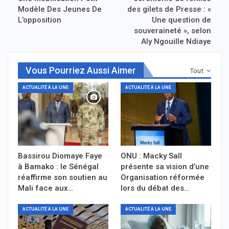
Modèle Des Jeunes De
des gilets de Presse : «
L’opposition
Une question de
souveraineté », selon
Aly Ngouille Ndiaye
Vous Pourriez Aussi Aimer
Tout
ACTUALITÉ À LA UNE
ACTUALITÉ À LA UNE
Bassirou Diomaye Faye
ONU : Macky Sall
à Bamako : le Sénégal
présente sa vision d’une
réaffirme son soutien au
Organisation réformée
Mali face aux…
lors du débat des…
ACTUALITÉ À LA UNE
ACTUALITÉ À LA UNE