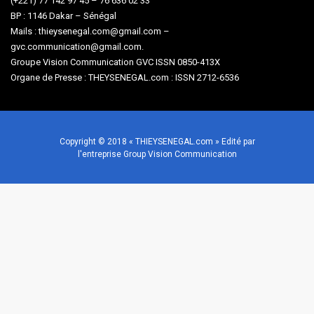
(+221) 77 142 97 45 – 76 636 02 33
BP : 1146 Dakar – Sénégal
Mails : thieysenegal.com@gmail.com –
gvc.communication@gmail.com.
Groupe Vision Communication GVC ISSN 0850-413X
Organe de Presse : THEYSENEGAL.com : ISSN 2712-6536
Copyright © 2018 « THIEYSENEGAL.com » Edité par
l'entreprise Group Vision Communication