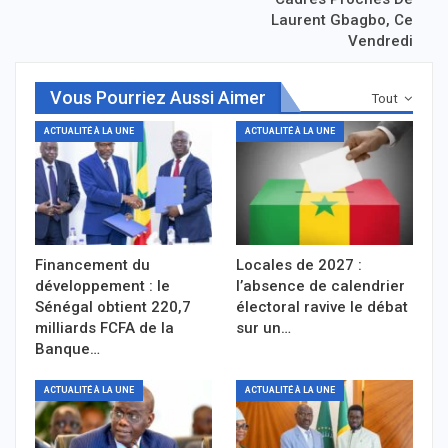
Laurent Gbagbo, Ce
Vendredi
Vous Pourriez Aussi Aimer
Tout
ACTUALITÉ À LA UNE
ACTUALITÉ À LA UNE
Financement du
Locales de 2027 :
développement : le
l’absence de calendrier
Sénégal obtient 220,7
électoral ravive le débat
milliards FCFA de la
sur un…
Banque…
ACTUALITÉ À LA UNE
ACTUALITÉ À LA UNE