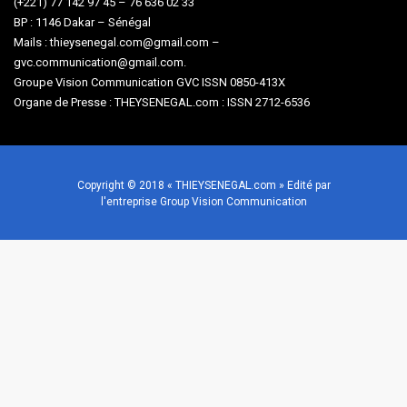
(+221) 77 142 97 45 – 76 636 02 33
BP : 1146 Dakar – Sénégal
Mails : thieysenegal.com@gmail.com –
gvc.communication@gmail.com.
Groupe Vision Communication GVC ISSN 0850-413X
Organe de Presse : THEYSENEGAL.com : ISSN 2712-6536
Copyright © 2018 « THIEYSENEGAL.com » Edité par
l'entreprise Group Vision Communication