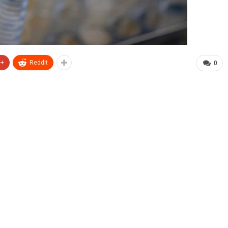
e+
ReddIt
0