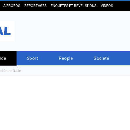
A PROPOS
REPORTAGES
ENQUETES ET REVELATIONS
VIDEOS
nde
Sport
People
Société
ctés en Italie