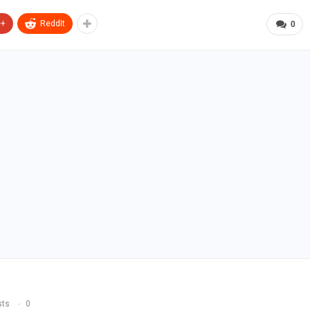
e+
ReddIt
0
sts
0