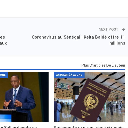
NEXT POST
des
Coronavirus au Sénégal : Keita Baldé offre 11
aux
millions
Plus D'articles De L'auteur
 UNE
ACTUALITÉ À LA UNE
y Sall présente sa
Passeports expirant sous six mois