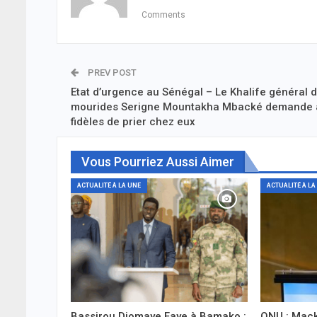
Comments
PREV POST
Etat d’urgence au Sénégal – Le Khalife général 
mourides Serigne Mountakha Mbacké demande 
fidèles de prier chez eux
Vous Pourriez Aussi Aimer
ACTUALITÉ À LA UNE
ACTUALITÉ À LA
Bassirou Diomaye Faye à Bamako :
ONU : Mack