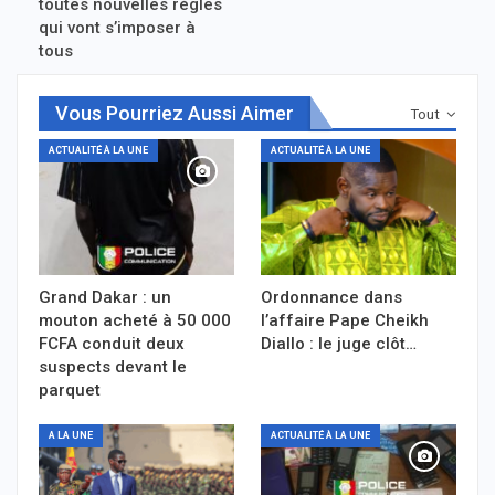
toutes nouvelles règles
qui vont s’imposer à
tous
Vous Pourriez Aussi Aimer
Tout
ACTUALITÉ À LA UNE
ACTUALITÉ À LA UNE
Grand Dakar : un
Ordonnance dans
mouton acheté à 50 000
l’affaire Pape Cheikh
FCFA conduit deux
Diallo : le juge clôt…
suspects devant le
parquet
A LA UNE
ACTUALITÉ À LA UNE