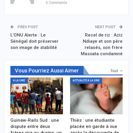
0 Comments
PREV POST
NEXT POST
L’ONU Alerte : Le
Recel de riz : Aziz
Sénégal doit préserver
Ndiaye et son père
son image de stabilité
relaxés, son frère
Massata condamné
Vous Pourriez Aussi Aimer
Tout
A LA UNE
ACTUALITÉ À LA UNE
Guinaw-Rails Sud : une
Thiès : une étudiante
dispute entre deux
placée en garde à vue
frères vire au drame, un
après la découverte de