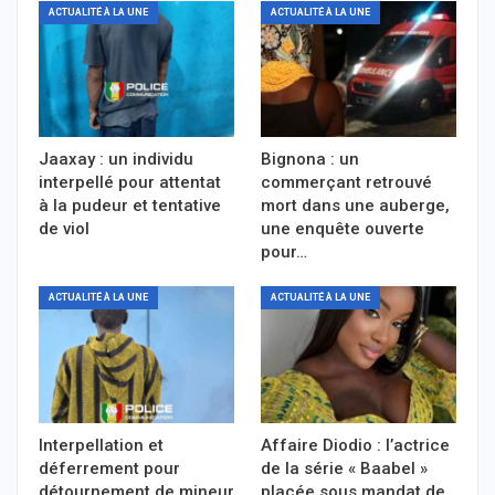
ACTUALITÉ À LA UNE
ACTUALITÉ À LA UNE
Jaaxay : un individu
Bignona : un
interpellé pour attentat
commerçant retrouvé
à la pudeur et tentative
mort dans une auberge,
de viol
une enquête ouverte
pour…
ACTUALITÉ À LA UNE
ACTUALITÉ À LA UNE
Interpellation et
Affaire Diodio : l’actrice
déferrement pour
de la série « Baabel »
détournement de mineur
placée sous mandat de