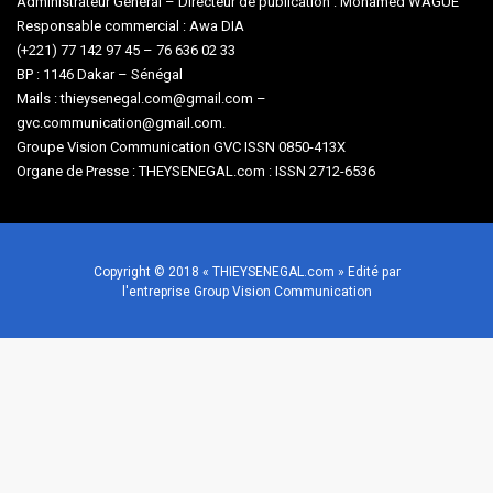
Administrateur Général – Directeur de publication : Mohamed WAGUE
Responsable commercial : Awa DIA
(+221) 77 142 97 45 – 76 636 02 33
BP : 1146 Dakar – Sénégal
Mails : thieysenegal.com@gmail.com –
gvc.communication@gmail.com.
Groupe Vision Communication GVC ISSN 0850-413X
Organe de Presse : THEYSENEGAL.com : ISSN 2712-6536
Copyright © 2018 « THIEYSENEGAL.com » Edité par
l'entreprise Group Vision Communication