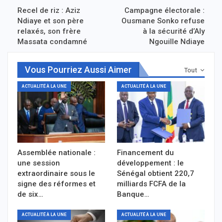
Recel de riz : Aziz
Campagne électorale :
Ndiaye et son père
Ousmane Sonko refuse
relaxés, son frère
à la sécurité d’Aly
Massata condamné
Ngouille Ndiaye
Vous Pourriez Aussi Aimer
Tout
ACTUALITÉ À LA UNE
ACTUALITÉ À LA UNE
Assemblée nationale :
Financement du
une session
développement : le
extraordinaire sous le
Sénégal obtient 220,7
signe des réformes et
milliards FCFA de la
de six…
Banque…
ACTUALITÉ À LA UNE
ACTUALITÉ À LA UNE