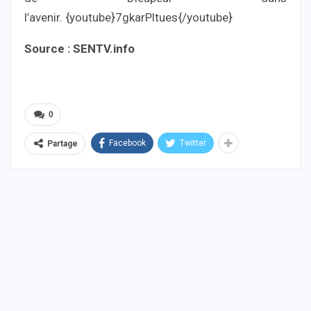
l’avenir. {youtube}7gkarPltues{/youtube}
Source : SENTV.info
0
Facebook
Twitter
Partage