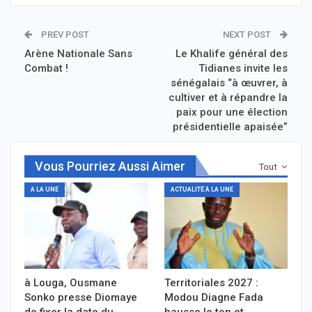
PREV POST
NEXT POST
Arène Nationale Sans
Le Khalife général des
Combat !
Tidianes invite les
sénégalais “à œuvrer, à
cultiver et à répandre la
paix pour une élection
présidentielle apaisée”
Vous Pourriez Aussi Aimer
Tout
A LA UNE
ACTUALITÉ À LA UNE
à Louga, Ousmane
Territoriales 2027 :
Sonko presse Diomaye
Modou Diagne Fada
de fixer la date du
hausse le ton et