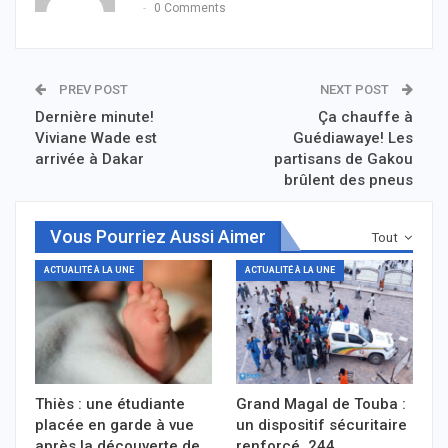
0 Comments
PREV POST
NEXT POST
Dernière minute!
Ça chauffe à
Viviane Wade est
Guédiawaye! Les
arrivée à Dakar
partisans de Gakou
brûlent des pneus
Vous Pourriez Aussi Aimer
Tout
ACTUALITÉ À LA UNE
ACTUALITÉ À LA UNE
Thiès : une étudiante
Grand Magal de Touba :
placée en garde à vue
un dispositif sécuritaire
après la découverte de
renforcé, 244