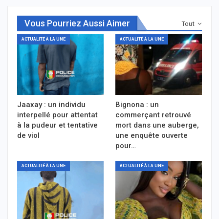
Vous Pourriez Aussi Aimer
Tout
ACTUALITÉ À LA UNE
ACTUALITÉ À LA UNE
Jaaxay : un individu
Bignona : un
interpellé pour attentat
commerçant retrouvé
à la pudeur et tentative
mort dans une auberge,
de viol
une enquête ouverte
pour…
ACTUALITÉ À LA UNE
ACTUALITÉ À LA UNE