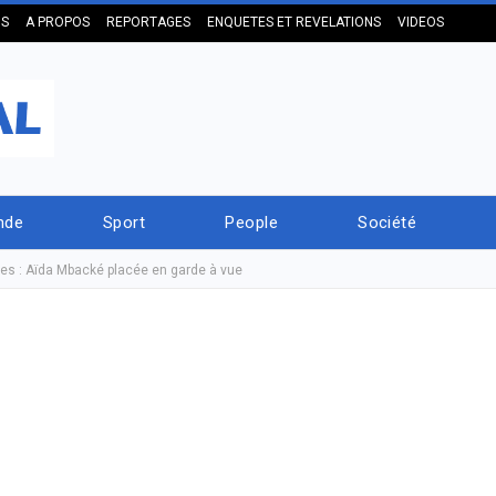
US
A PROPOS
REPORTAGES
ENQUETES ET REVELATIONS
VIDEOS
nde
Sport
People
Société
es : Aïda Mbacké placée en garde à vue