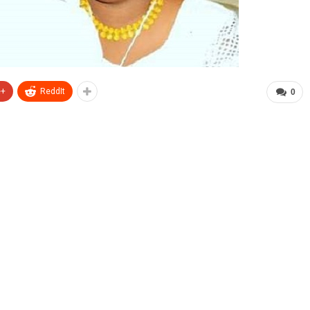
e+
ReddIt
0