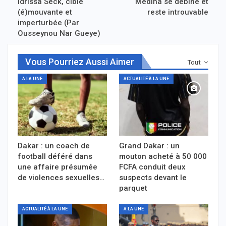
Idrissa Seck, cible
Medina se débine et
(é)mouvante et
reste introuvable
imperturbée (Par
Ousseynou Nar Gueye)
Vous Pourriez Aussi Aimer
Tout
A LA UNE
ACTUALITÉ À LA UNE
Dakar : un coach de
Grand Dakar : un
football déféré dans
mouton acheté à 50 000
une affaire présumée
FCFA conduit deux
de violences sexuelles…
suspects devant le
parquet
ACTUALITÉ À LA UNE
A LA UNE