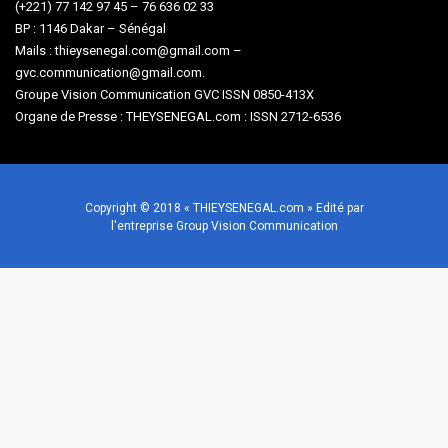
(+221) 77 142 97 45 – 76 636 02 33
BP : 1146 Dakar – Sénégal
Mails : thieysenegal.com@gmail.com –
gvc.communication@gmail.com.
Groupe Vision Communication GVC ISSN 0850-413X
Organe de Presse : THEYSENEGAL.com : ISSN 2712-6536
Copyright © 2018 « THIEYSENEGAL.com » Edité par
l'entreprise Group Vision Communication