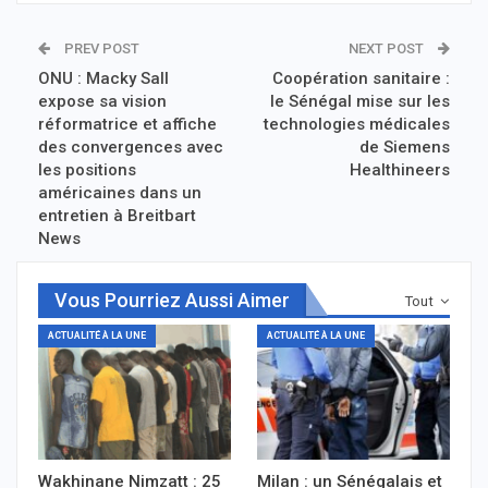
PREV POST
NEXT POST
ONU : Macky Sall
Coopération sanitaire :
expose sa vision
le Sénégal mise sur les
réformatrice et affiche
technologies médicales
des convergences avec
de Siemens
les positions
Healthineers
américaines dans un
entretien à Breitbart
News
Vous Pourriez Aussi Aimer
Tout
ACTUALITÉ À LA UNE
ACTUALITÉ À LA UNE
Wakhinane Nimzatt : 25
Milan : un Sénégalais et