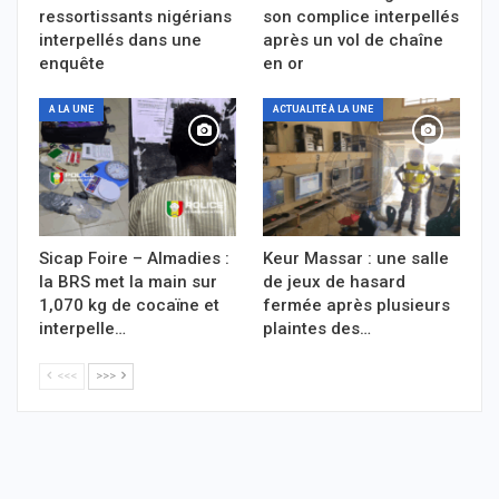
ressortissants nigérians
son complice interpellés
interpellés dans une
après un vol de chaîne
enquête
en or
A LA UNE
ACTUALITÉ À LA UNE
Sicap Foire – Almadies :
Keur Massar : une salle
la BRS met la main sur
de jeux de hasard
1,070 kg de cocaïne et
fermée après plusieurs
interpelle…
plaintes des…
<<<
>>>