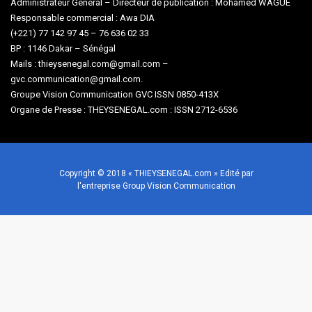
Administrateur Général – Directeur de publication : Mohamed WAGUE
Responsable commercial : Awa DIA
(+221) 77 142 97 45 – 76 636 02 33
BP : 1146 Dakar – Sénégal
Mails : thieysenegal.com@gmail.com –
gvc.communication@gmail.com.
Groupe Vision Communication GVC ISSN 0850-413X
Organe de Presse : THEYSENEGAL.com : ISSN 2712-6536
Copyright © 2018 « THIEYSENEGAL.com » Edité par
l'entreprise Group Vision Communication