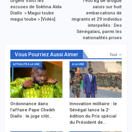
Urgent Voici les
1900 kg de drogue
excuses de Sokhna Aïda
saisis sur huit
Diallo » Magui toube
embarcations de
magui toube » [Vidéo]
migrants et 29 individus
interpellés : Des
Sénégalais, parmi les
nationalités prises
Vous Pourriez Aussi Aimer
Tout
ACTUALITÉ À LA UNE
A LA UNE
Ordonnance dans
Innovation militaire : le
l’affaire Pape Cheikh
Sénégal lance la 2ᵉ
Diallo : le juge clôt…
édition du Prix spécial
du Président de…