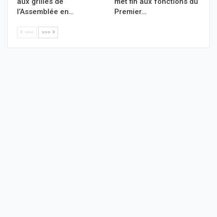
aux grilles de
met fin aux fonctions du
l’Assemblée en…
Premier…
<<<
>>>