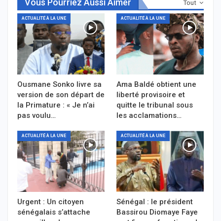
Vous Pourriez Aussi Aimer
Tout
ACTUALITÉ À LA UNE
ACTUALITÉ À LA UNE
Ousmane Sonko livre sa
Ama Baldé obtient une
version de son départ de
liberté provisoire et
la Primature : « Je n’ai
quitte le tribunal sous
pas voulu…
les acclamations…
ACTUALITÉ À LA UNE
ACTUALITÉ À LA UNE
Urgent : Un citoyen
Sénégal : le président
sénégalais s’attache
Bassirou Diomaye Faye