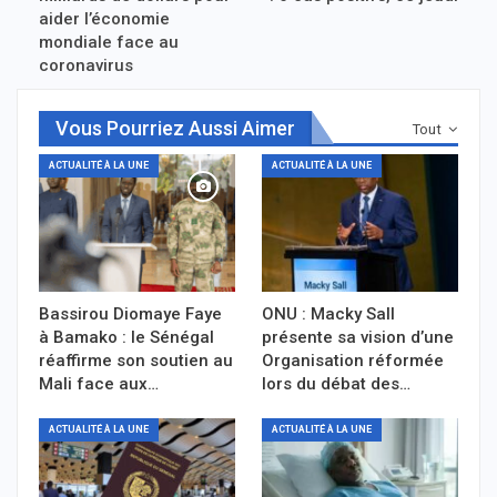
aider l’économie
mondiale face au
coronavirus
Vous Pourriez Aussi Aimer
Tout
ACTUALITÉ À LA UNE
ACTUALITÉ À LA UNE
Bassirou Diomaye Faye
ONU : Macky Sall
à Bamako : le Sénégal
présente sa vision d’une
réaffirme son soutien au
Organisation réformée
Mali face aux…
lors du débat des…
ACTUALITÉ À LA UNE
ACTUALITÉ À LA UNE