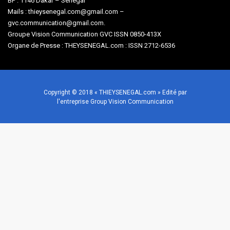
BP : 1146 Dakar – Sénégal
Mails : thieysenegal.com@gmail.com –
gvc.communication@gmail.com.
Groupe Vision Communication GVC ISSN 0850-413X
Organe de Presse : THEYSENEGAL.com : ISSN 2712-6536
Copyright © 2018 « THIEYSENEGAL.com » Edité par
l'entreprise Group Vision Communication