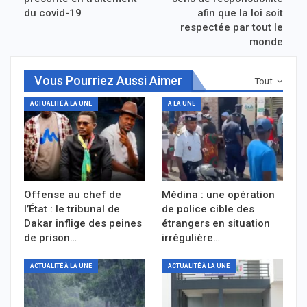
du covid-19
afin que la loi soit
respectée par tout le
monde
Vous Pourriez Aussi Aimer
Tout
ACTUALITÉ À LA UNE
A LA UNE
Offense au chef de
Médina : une opération
l’État : le tribunal de
de police cible des
Dakar inflige des peines
étrangers en situation
de prison…
irrégulière…
ACTUALITÉ À LA UNE
ACTUALITÉ À LA UNE