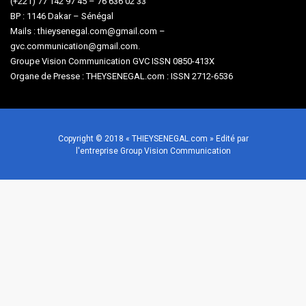
(+221) 77 142 97 45 – 76 636 02 33
BP : 1146 Dakar – Sénégal
Mails : thieysenegal.com@gmail.com –
gvc.communication@gmail.com.
Groupe Vision Communication GVC ISSN 0850-413X
Organe de Presse : THEYSENEGAL.com : ISSN 2712-6536
Copyright © 2018 « THIEYSENEGAL.com » Edité par
l'entreprise Group Vision Communication