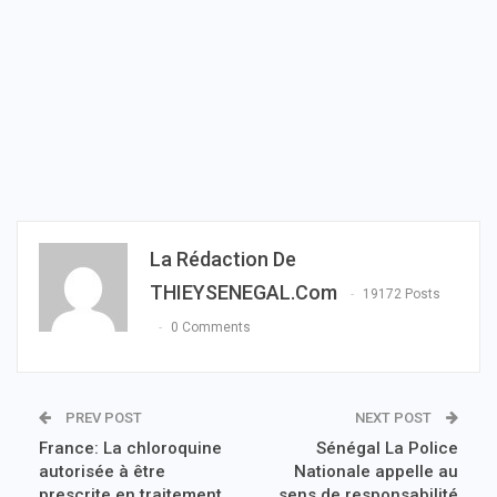
La Rédaction De
THIEYSENEGAL.com
19172 Posts
0 Comments
PREV POST
NEXT POST
France: La chloroquine
Sénégal La Police
autorisée à être
Nationale appelle au
prescrite en traitement
sens de responsabilité