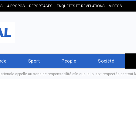
US
A PROPOS
REPORTAGES
ENQUETES ET REVELATIONS
VIDEOS
nde
Sport
People
Société
ationale appelle au sens de responsabilité afin que la loi soit respectée par tout