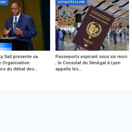
 UNE
ACTUALITÉ À LA UNE
y Sall présente sa
Passeports expirant sous six mois
e Organisation
: le Consulat du Sénégal à Lyon
ors du débat des…
appelle les…