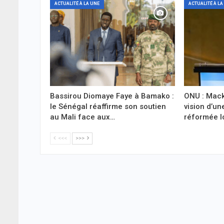
ACTUALITÉ À LA UNE
ACTUALITÉ À LA
Bassirou Diomaye Faye à Bamako :
ONU : Mack
le Sénégal réaffirme son soutien
vision d’un
au Mali face aux…
réformée l
<<<
>>>