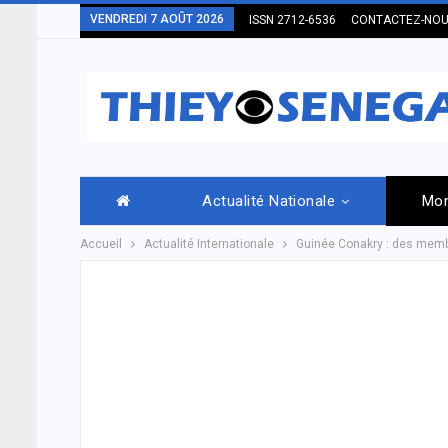
VENDREDI 7 AOÛT 2026
ISSN 2712-6536
CONTACTEZ-NO
Actualité Nationale
Mo
Accueil
Actualité Internationale
Guinée Conakry : des membr