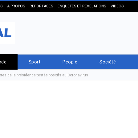
US
A PROPOS
REPORTAGES
ENQUETES ET REVELATIONS
VIDEOS
nde
Sport
People
Société
es de la présidence testés positifs au Coronavirus