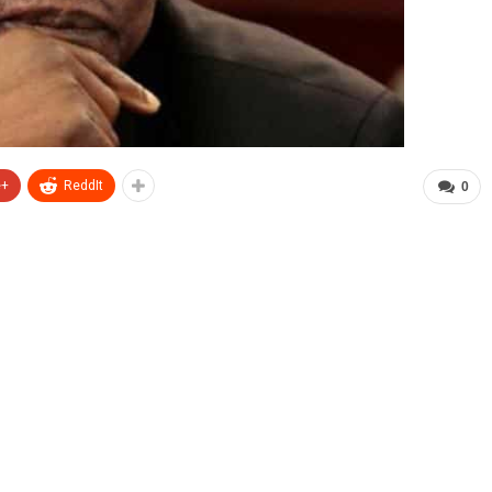
e+
ReddIt
0