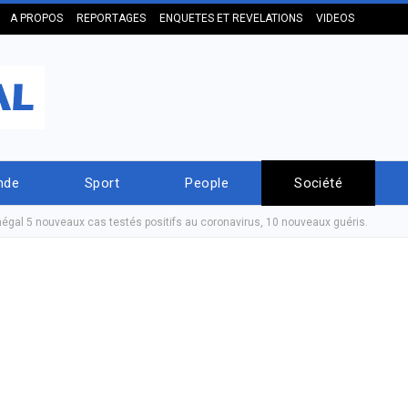
A PROPOS
REPORTAGES
ENQUETES ET REVELATIONS
VIDEOS
nde
Sport
People
Société
énégal 5 nouveaux cas testés positifs au coronavirus, 10 nouveaux guéris.