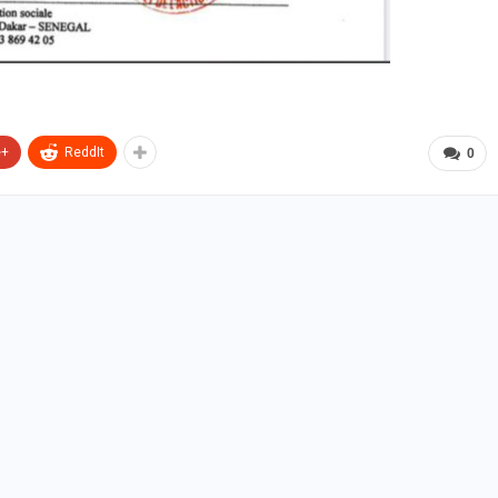
e+
ReddIt
0