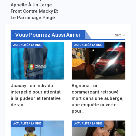
Appelle À Un Large
Front Contre Macky Et
Le Parrainage Piégé
Vous Pourriez Aussi Aimer
Tout
ACTUALITÉ À LA UNE
ACTUALITÉ À LA UNE
Jaaxay : un individu
Bignona : un
interpellé pour attentat
commerçant retrouvé
à la pudeur et tentative
mort dans une auberge,
de viol
une enquête ouverte
pour…
ACTUALITÉ À LA UNE
ACTUALITÉ À LA UNE