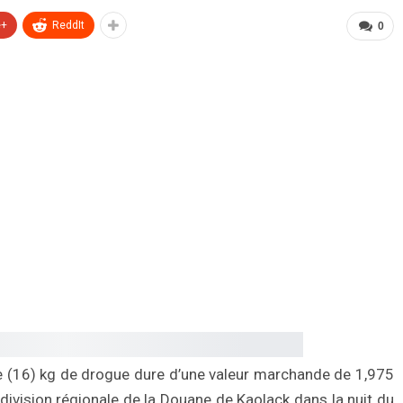
e+
ReddIt
0
 (16) kg de drogue dure d’une valeur marchande de 1,975
ubdivision régionale de la Douane de Kaolack dans la nuit du