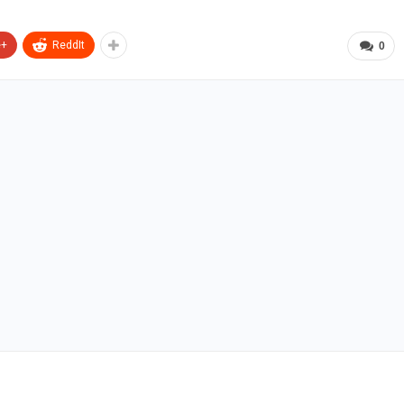
e+
ReddIt
0