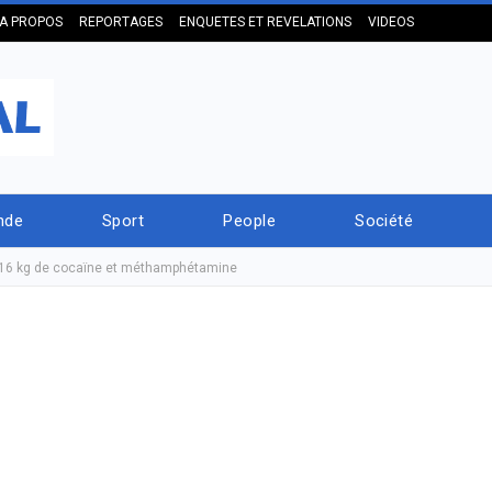
A PROPOS
REPORTAGES
ENQUETES ET REVELATIONS
VIDEOS
nde
Sport
People
Société
 16 kg de cocaïne et méthamphétamine