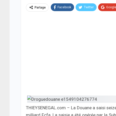
Facebook
Twitter
Googl
Partage
THIEYSENEGAL.com – La Douane a saisi seize
milliard Fcfa. La saisie a été opérée par la S