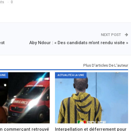
sts
0
NEXT POST
est
Aby Ndour : « Des candidats m’ont rendu visite »
Plus D'articles De L'auteur
 UNE
ACTUALITÉ À LA UNE
un commerçant retrouvé
Interpellation et déferrement pour