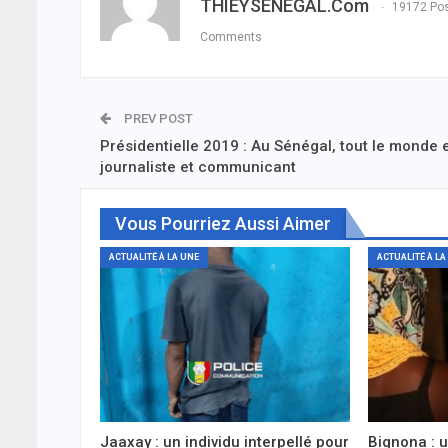
THIEYSENEGAL.com
19172 Po
Comments
PREV POST
Présidentielle 2019 : Au Sénégal, tout le monde 
journaliste et communicant
Vous Pourriez Aussi Aimer
ACTUALITÉ À LA UNE
ACTUALITÉ À LA
Jaaxay : un individu interpellé pour
Bignona : 