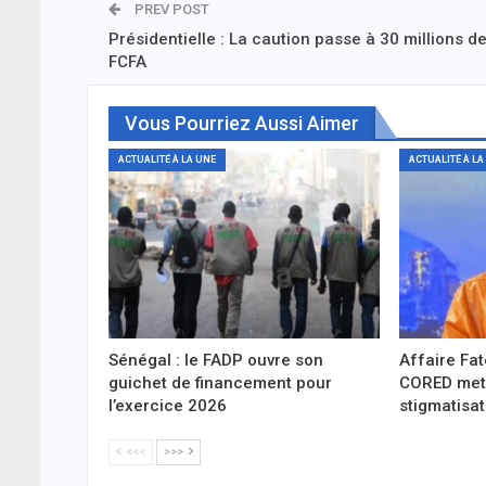
PREV POST
Présidentielle : La caution passe à 30 millions d
FCFA
Vous Pourriez Aussi Aimer
ACTUALITÉ À LA UNE
ACTUALITÉ À LA
Sénégal : le FADP ouvre son
Affaire Fat
guichet de financement pour
CORED met 
l’exercice 2026
stigmatisa
<<<
>>>