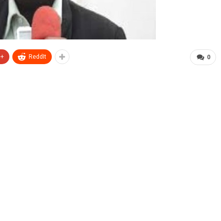
e+
ReddIt
0