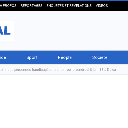
A PROPOS
REPORTAGES
ENQUETES ET REVELATIONS
VIDEOS
nde
Sport
People
Société
roits des personnes handicapées orchestrée le vendredi 8 juin 18 à Dakar