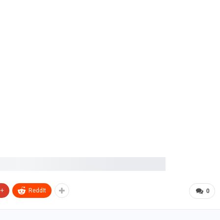
e+
ReddIt
0