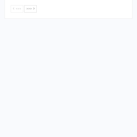
<<<
>>>