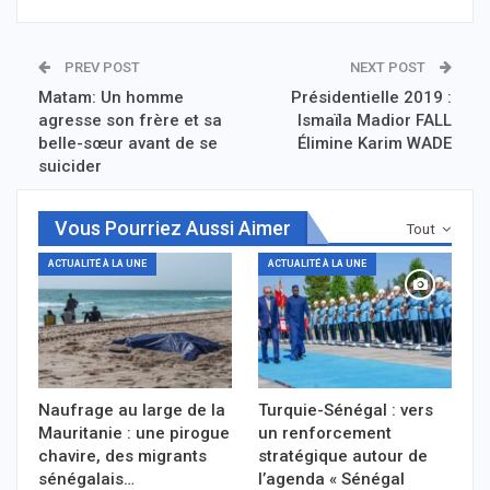
PREV POST
NEXT POST
Matam: Un homme
Présidentielle 2019 :
agresse son frère et sa
Ismaïla Madior FALL
belle-sœur avant de se
Élimine Karim WADE
suicider
Vous Pourriez Aussi Aimer
Tout
ACTUALITÉ À LA UNE
ACTUALITÉ À LA UNE
Naufrage au large de la
Turquie-Sénégal : vers
Mauritanie : une pirogue
un renforcement
chavire, des migrants
stratégique autour de
sénégalais…
l’agenda « Sénégal