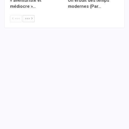
« aventuriste et
Un érudit des temps
médiocre »…
modernes (Par…
<<<
>>>