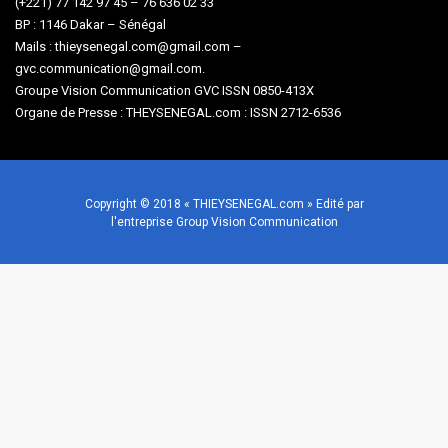
(+221) 77 142 97 45 – 76 636 02 33
BP : 1146 Dakar – Sénégal
Mails : thieysenegal.com@gmail.com –
gvc.communication@gmail.com.
Groupe Vision Communication GVC ISSN 0850-413X
Organe de Presse : THEYSENEGAL.com : ISSN 2712-6536
Copyright © 2018 « THIEYSENEGAL.com » Edité par
l'entreprise Group Vision Communication