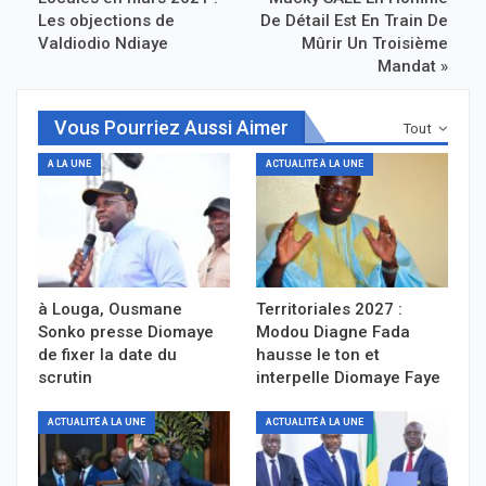
Les objections de
De Détail Est En Train De
Valdiodio Ndiaye
Mûrir Un Troisième
Mandat »
Vous Pourriez Aussi Aimer
Tout
A LA UNE
ACTUALITÉ À LA UNE
à Louga, Ousmane
Territoriales 2027 :
Sonko presse Diomaye
Modou Diagne Fada
de fixer la date du
hausse le ton et
scrutin
interpelle Diomaye Faye
ACTUALITÉ À LA UNE
ACTUALITÉ À LA UNE