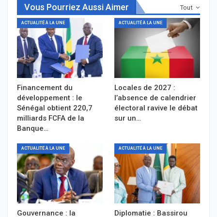
Vous Pourriez Aussi Aimer
Tout
ACTUALITÉ À LA UNE
ACTUALITÉ À LA UNE
Financement du
Locales de 2027 :
développement : le
l’absence de calendrier
Sénégal obtient 220,7
électoral ravive le débat
milliards FCFA de la
sur un…
Banque…
ACTUALITÉ À LA UNE
ACTUALITÉ À LA UNE
Gouvernance : la
Diplomatie : Bassirou