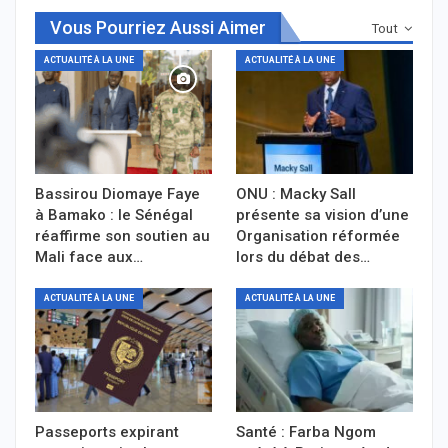
Vous Pourriez Aussi Aimer
Tout
ACTUALITÉ À LA UNE
ACTUALITÉ À LA UNE
Bassirou Diomaye Faye
ONU : Macky Sall
à Bamako : le Sénégal
présente sa vision d’une
réaffirme son soutien au
Organisation réformée
Mali face aux…
lors du débat des…
ACTUALITÉ À LA UNE
ACTUALITÉ À LA UNE
Passeports expirant
Santé : Farba Ngom