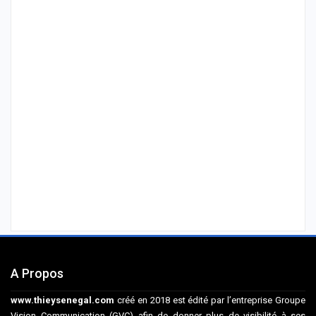
A Propos
www.thieysenegal.com
créé en 2018 est édité par l’entreprise Groupe
Vision Communication (GVC) afin de donner plus de visibilité à ses