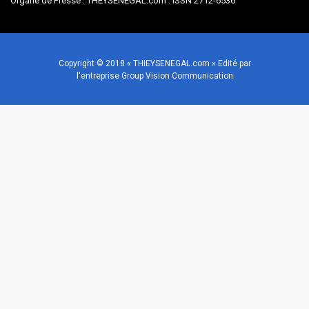
Organe de Presse : THEYSENEGAL.com : ISSN 2712-6536
Copyright © 2018 « THIEYSENEGAL.com » Edité par
l'entreprise Group Vision Communication