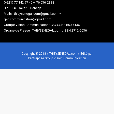
(+221) 77 142 97 45 – 76 636 02 33
BP : 1146 Dakar – Sénégal
Mails : thieysenegal.com@gmail.com –
gvc.communication@gmail.com.
Groupe Vision Communication GVC ISSN 0850-413X
Organe de Presse : THEYSENEGAL.com : ISSN 2712-6536
Copyright © 2018 « THIEYSENEGAL.com » Edité par
l'entreprise Group Vision Communication