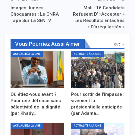
Images Jugées
Mali : 16 Candidats
Choquantes : Le CNRA
Refusent D’ »Accepter »
Tape Sur La SENTV
Les Résultats Entachés
« D’irrégularités »
Vous Pourriez Aussi Aimer
Tout
ACTUALITÉ À LA UNE
ACTUALITÉ À LA UNE
Où étiez-vous avant ?
Pour sortir de l’impasse :
Pour une défense sans
vivement la
sélectivité de la dignité
présidentielle anticipée
(par Khady…
(par Adama…
ACTUALITÉ À LA UNE
ACTUALITÉ À LA UNE