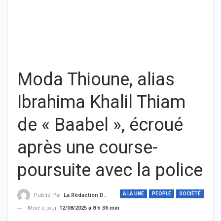
Moda Thioune, alias
Ibrahima Khalil Thiam
de « Baabel », écroué
après une course-
poursuite avec la police
A LA UNE
PEOPLE
SOCIÉTÉ
Publié Par
La Rédaction De THIEYSENEGAL.com
Mise à jour
12/08/2025 à 8 h 36 min