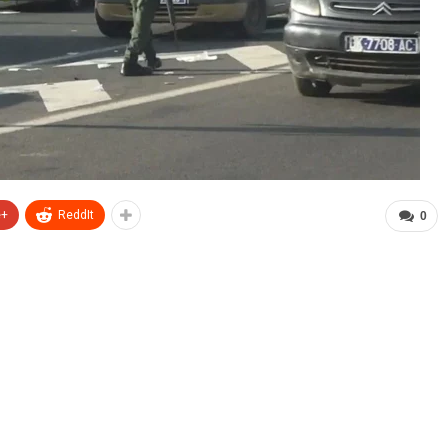
e+
ReddIt
0