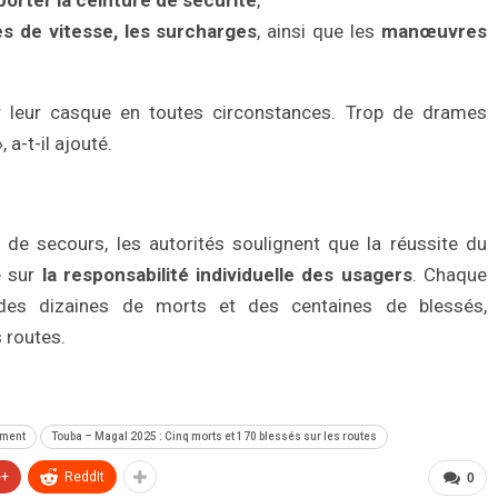
porter la ceinture de sécurité
,
ès de vitesse, les surcharges
, ainsi que les
manœuvres
r leur casque en toutes circonstances. Trop de drames
 a-t-il ajouté.
 de secours, les autorités soulignent que la réussite du
e sur
la responsabilité individuelle des usagers
. Chaque
 des dizaines de morts et des centaines de blessés,
 routes.
ement
Touba – Magal 2025 : Cinq morts et 170 blessés sur les routes
e+
ReddIt
0