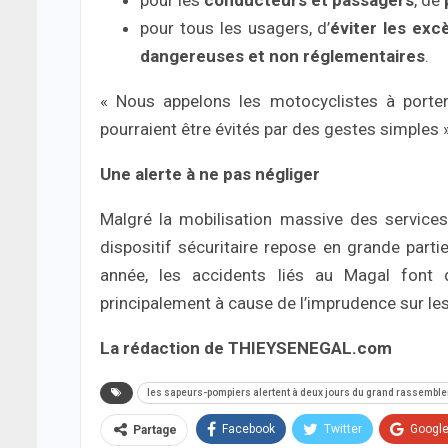
pour les
conducteurs et passagers
, de
pour tous les usagers, d’
éviter les exc
dangereuses et non réglementaires
.
« Nous appelons les motocyclistes à porte
pourraient être évités par des gestes simples »,
Une alerte à ne pas négliger
Malgré la mobilisation massive des services
dispositif sécuritaire repose en grande parti
année, les accidents liés au Magal font
principalement à cause de l’imprudence sur les
La rédaction de THIEYSENEGAL.com
les sapeurs-pompiers alertent à deux jours du grand rassembl
Facebook
Twitter
Googl
Partage