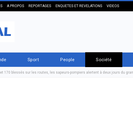
US
A PROPOS
REPORTAGES
ENQUETES ET REVELATIONS
VIDEOS
nde
Sport
People
Société
et 170 blessés sur les routes, les sapeurs-pompiers alertent à deux jours du g