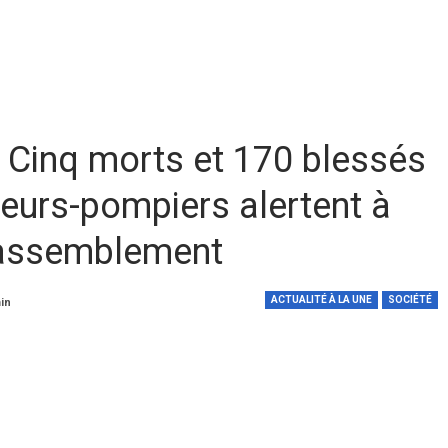
 Cinq morts et 170 blessés
peurs-pompiers alertent à
rassemblement
ACTUALITÉ À LA UNE
SOCIÉTÉ
min