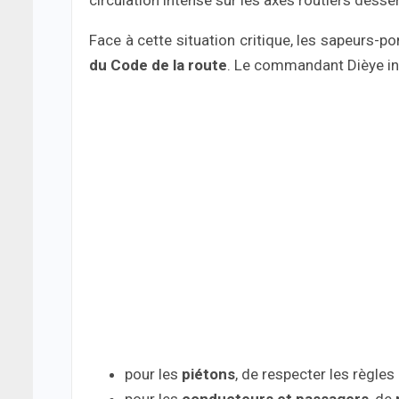
circulation intense sur les axes routiers desserv
Face à cette situation critique, les sapeurs-p
du Code de la route
. Le commandant Dièye in
pour les
piétons
, de respecter les règles