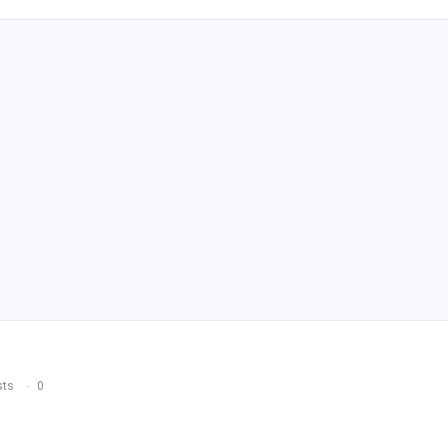
sts
0