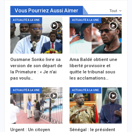
Vous Pourriez Aussi Aimer
Tout
ACTUALITÉ À LA UNE
ACTUALITÉ À LA UNE
Ousmane Sonko livre sa
Ama Baldé obtient une
version de son départ de
liberté provisoire et
la Primature : « Je n’ai
quitte le tribunal sous
pas voulu…
les acclamations…
ACTUALITÉ À LA UNE
ACTUALITÉ À LA UNE
Urgent : Un citoyen
Sénégal : le président