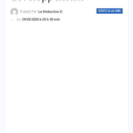
VIDEO A LA UNE
Publié Par
La Rédaction De THIEYSENEGAL.com
Le
29/02/2020 à 20 h 00 min