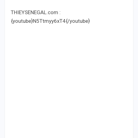
THIEYSENEGAL.com :
{youtube}N5Ttmyy6xT4{/youtube}