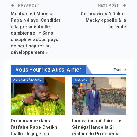
PREV POST
NEXT POST
Mouhamed Moussa
Coronavirus à Dakar:
Papa Ndiaye, Candidat
Macky appelle à la
à la présidentielle
sérénité
gambienne : « Sans
discipline aucun pays
ne peut aspirer au
développement »
Vous Pourriez Aussi Aimer
Tout
ACTUALITÉ À LA UNE
A LA UNE
Ordonnance dans
Innovation militaire : le
l’affaire Pape Cheikh
Sénégal lance la 2ᵉ
Diallo : le juge clôt…
édition du Prix spécial