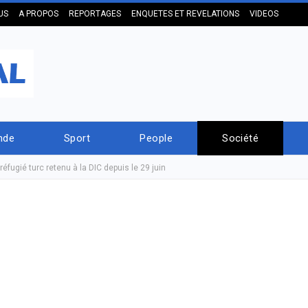
US
A PROPOS
REPORTAGES
ENQUETES ET REVELATIONS
VIDEOS
nde
Sport
People
Société
éfugié turc retenu à la DIC depuis le 29 juin