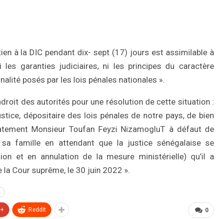
n à la DIC pendant dix- sept (17) jours est assimilable à
i les garanties judiciaires, ni les principes du caractère
nalité posés par les lois pénales nationales ».
ndroit des autorités pour une résolution de cette situation :
ice, dépositaire des lois pénales de notre pays, de bien
iatement Monsieur Toufan Feyzi NizamogluT à défaut de
er sa famille en attendant que la justice sénégalaise se
on et en annulation de la mesure ministérielle) qu’il a
 la Cour suprême, le 30 juin 2022 ».
e+
ReddIt
0