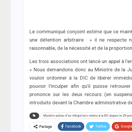
Le communiqué conjoint estime que ce maintie
une détention arbitraire : « il ne respecte n
raisonnable, de la nécessité et de la proportion
Les trois associations ont lancé un appel à l’e
« Nous demandons donc au Ministre de la Just
vouloir ordonner à la DIC de libérer imméd
pouvoir l’inculper afin qu’il puisse retrouv
prononce sur les deux recours (en suspensi
introduits devant la Chambre administrative de
Mystère autour d’un réfugié turc retenu à la DIC depuis le 29 juin
Facebook
Twitter
Googl
Partage