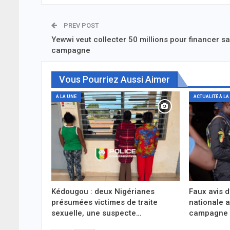
PREV POST
Yewwi veut collecter 50 millions pour financer sa
campagne
Vous Pourriez Aussi Aimer
A LA UNE
ACTUALITÉ À LA
Kédougou : deux Nigérianes
Faux avis d
présumées victimes de traite
nationale a
sexuelle, une suspecte…
campagne d