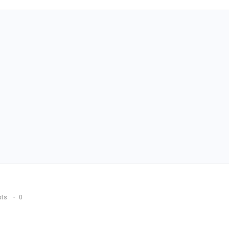
sts
0