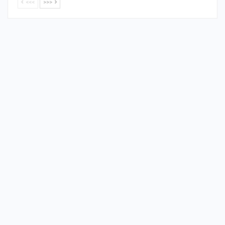
<<<
>>>