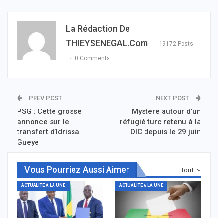
La Rédaction De
THIEYSENEGAL.com
19172 Posts
0 Comments
PREV POST
NEXT POST
PSG : Cette grosse
Mystère autour d’un
annonce sur le
réfugié turc retenu à la
transfert d’Idrissa
DIC depuis le 29 juin
Gueye
Vous Pourriez Aussi Aimer
Tout
ACTUALITÉ À LA UNE
ACTUALITÉ À LA UNE