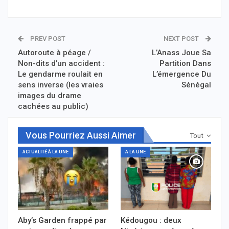
PREV POST
NEXT POST
Autoroute à péage /
L’Anass Joue Sa
Non-dits d’un accident :
Partition Dans
Le gendarme roulait en
L’émergence Du
sens inverse (les vraies
Sénégal
images du drame
cachées au public)
Vous Pourriez Aussi Aimer
Tout
ACTUALITÉ À LA UNE
A LA UNE
Aby’s Garden frappé par
Kédougou : deux