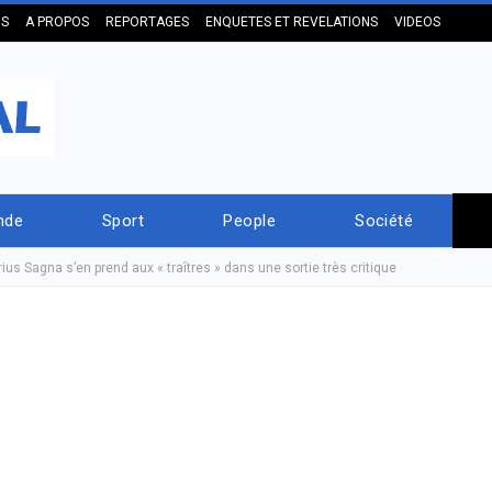
US
A PROPOS
REPORTAGES
ENQUETES ET REVELATIONS
VIDEOS
nde
Sport
People
Société
s Sagna s’en prend aux « traîtres » dans une sortie très critique