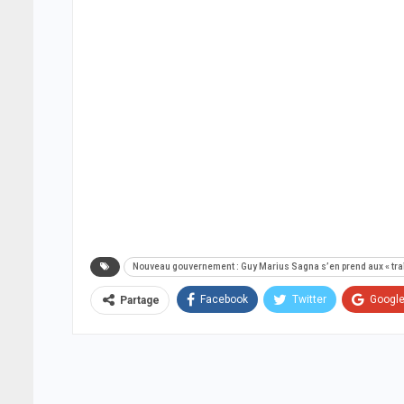
Nouveau gouvernement : Guy Marius Sagna s’en prend aux « traît
Facebook
Twitter
Googl
Partage