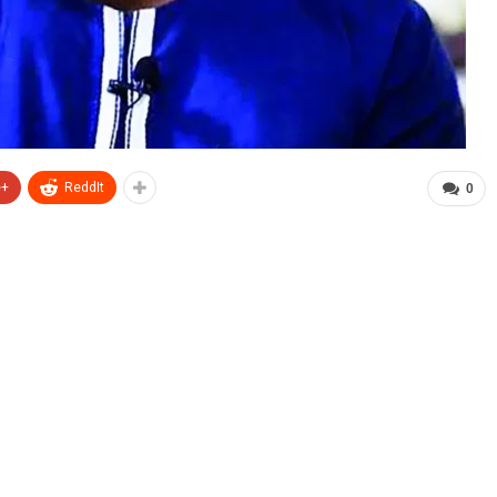
e+
ReddIt
0