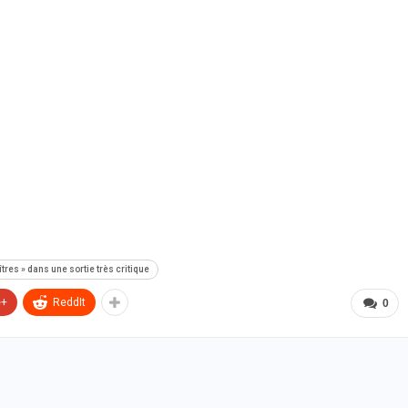
res » dans une sortie très critique
e+
ReddIt
0