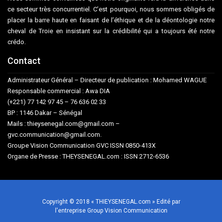
ce secteur très concurrentiel. C’est pourquoi, nous sommes obligés de
placer la barre haute en faisant de l’éthique et de la déontologie notre
cheval de Troie en insistant sur la crédibilité qui a toujours été notre
crédo.
Contact
Administrateur Général – Directeur de publication : Mohamed WAGUE
Responsable commercial : Awa DIA
(+221) 77 142 97 45 – 76 636 02 33
BP : 1146 Dakar – Sénégal
Mails : thieysenegal.com@gmail.com –
gvc.communication@gmail.com.
Groupe Vision Communication GVC ISSN 0850-413X
Organe de Presse : THEYSENEGAL.com : ISSN 2712-6536
Copyright © 2018 « THIEYSENEGAL.com » Edité par
l'entreprise Group Vision Communication