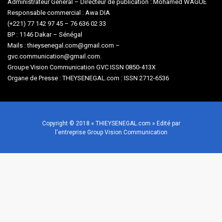
Administrateur Général – Directeur de publication : Mohamed WAGUE
Responsable commercial : Awa DIA
(+221) 77 142 97 45 – 76 636 02 33
BP : 1146 Dakar – Sénégal
Mails : thieysenegal.com@gmail.com –
gvc.communication@gmail.com.
Groupe Vision Communication GVC ISSN 0850-413X
Organe de Presse : THEYSENEGAL.com : ISSN 2712-6536
Copyright © 2018 « THIEYSENEGAL.com » Edité par
l'entreprise Group Vision Communication