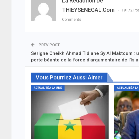
La Rédaction De
THIEYSENEGAL.com
19172 Po
Comments
PREV POST
Serigne Cheikh Ahmad Tidiane Sy Al Maktoum : 
porte béante de la force d’argumentaire de l’Isl
Vous Pourriez Aussi Aimer
ACTUALITÉ À LA UNE
ACTUALITÉ À LA