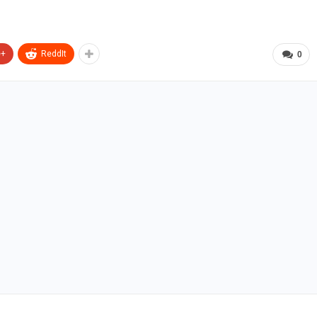
e+
ReddIt
0