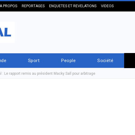
A PROPOS
REPORTAGES
ENQUETES ET REVELATIONS
VIDEOS
nde
Sport
People
Société
 : Le rapport remis au président Macky Sall pour arbitrage