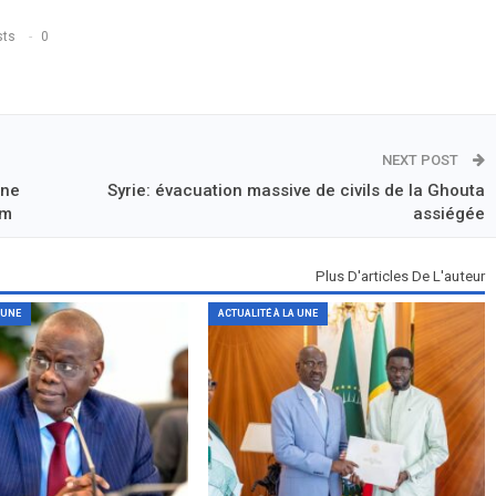
sts
0
NEXT POST
une
Syrie: évacuation massive de civils de la Ghouta
am
assiégée
Plus D'articles De L'auteur
 UNE
ACTUALITÉ À LA UNE