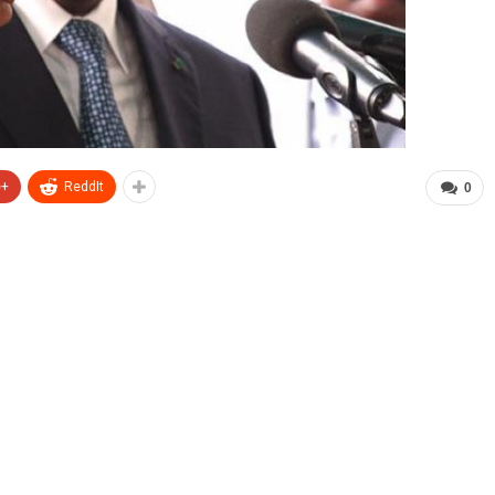
e+
ReddIt
0