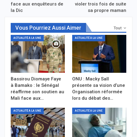
face aux enquêteurs de
violer trois fois de suite
la Dic
sa propre maman
Vous Pourriez Aussi Aimer
Tout
ACTUALITÉ À LA UNE
ACTUALITÉ À LA UNE
Bassirou Diomaye Faye
ONU : Macky Sall
à Bamako : le Sénégal
présente sa vision d’une
réaffirme son soutien au
Organisation réformée
Mali face aux…
lors du débat des…
ACTUALITÉ À LA UNE
ACTUALITÉ À LA UNE