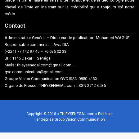
placer la barre haute en faisant de l’éthique et de la déontologie notre
cheval de Troie en insistant sur la crédibilité qui a toujours été notre
crédo.
Contact
Administrateur Général – Directeur de publication : Mohamed WAGUE
Responsable commercial : Awa DIA
(+221) 77 142 97 45 – 76 636 02 33
BP : 1146 Dakar – Sénégal
Mails : thieysenegal.com@gmail.com –
gvc.communication@gmail.com.
Groupe Vision Communication GVC ISSN 0850-413X
Organe de Presse : THEYSENEGAL.com : ISSN 2712-6536
Copyright © 2018 « THIEYSENEGAL.com » Edité par
l'entreprise Group Vision Communication