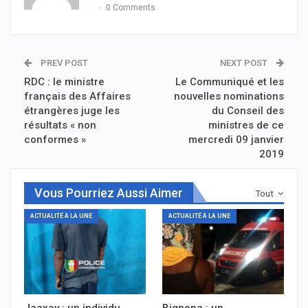
0 Comments
PREV POST
NEXT POST
RDC : le ministre
Le Communiqué et les
français des Affaires
nouvelles nominations
étrangères juge les
du Conseil des
résultats « non
ministres de ce
conformes »
mercredi 09 janvier
2019
Vous Pourriez Aussi Aimer
Tout
ACTUALITÉ À LA UNE
ACTUALITÉ À LA UNE
Jaaxay : un individu
Bignona : un