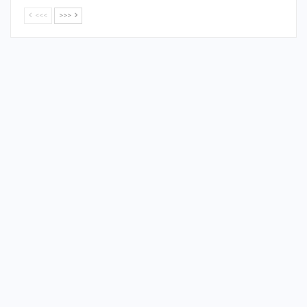
<<<
>>>