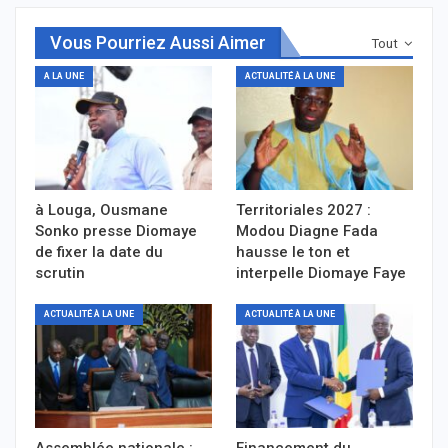
Vous Pourriez Aussi Aimer
Tout
A LA UNE
ACTUALITÉ À LA UNE
à Louga, Ousmane
Territoriales 2027 :
Sonko presse Diomaye
Modou Diagne Fada
de fixer la date du
hausse le ton et
scrutin
interpelle Diomaye Faye
ACTUALITÉ À LA UNE
ACTUALITÉ À LA UNE
Assemblée nationale :
Financement du