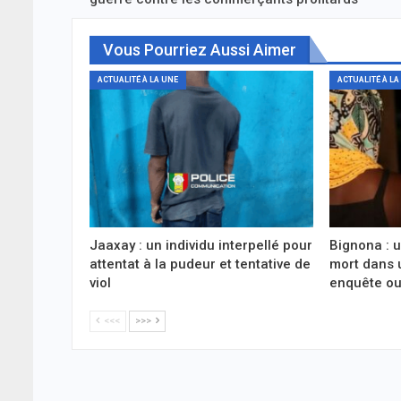
Vous Pourriez Aussi Aimer
ACTUALITÉ À LA UNE
ACTUALITÉ À LA
Jaaxay : un individu interpellé pour
Bignona : 
attentat à la pudeur et tentative de
mort dans 
viol
enquête ou
<<<
>>>