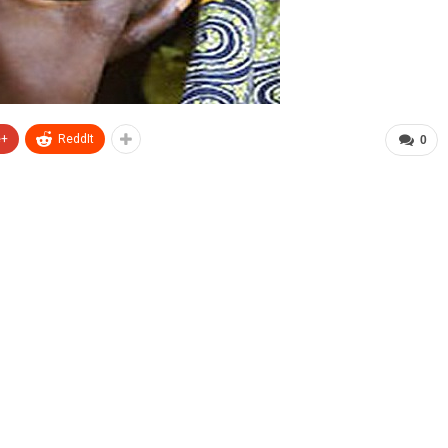
e+
ReddIt
0