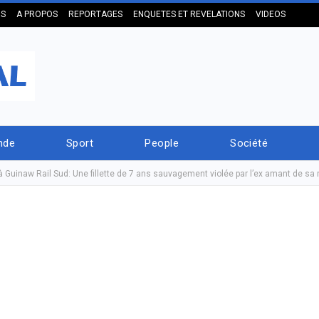
US
A PROPOS
REPORTAGES
ENQUETES ET REVELATIONS
VIDEOS
nde
Sport
People
Société
 Guinaw Rail Sud: Une fillette de 7 ans sauvagement violée par l’ex amant de sa