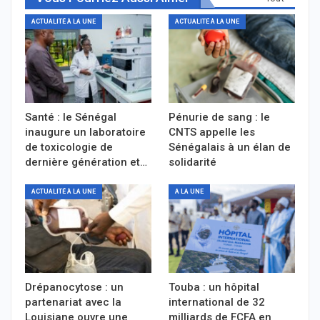
ACTUALITÉ À LA UNE
ACTUALITÉ À LA UNE
Santé : le Sénégal
Pénurie de sang : le
inaugure un laboratoire
CNTS appelle les
de toxicologie de
Sénégalais à un élan de
dernière génération et…
solidarité
ACTUALITÉ À LA UNE
A LA UNE
Drépanocytose : un
Touba : un hôpital
partenariat avec la
international de 32
Louisiane ouvre une
milliards de FCFA en